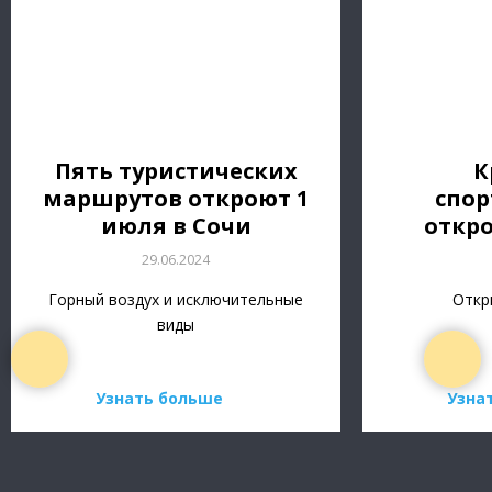
Пять туристических
К
маршрутов откроют 1
спор
июля в Сочи
откро
29.06.2024
Горный воздух и исключительные
Откр
виды
Узнать больше
Узна