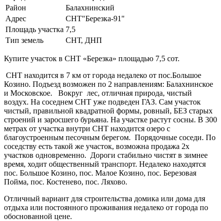
Район
Балахнинский
Адрес
СНТ"Березка-91"
Площадь участка
7,5
Тип земель
СНТ, ДНП
Купите участок в СНТ «Березка» площадью 7,5 сот.
СНТ находится в 7 км от города недалеко от пос.Большое
Козино. Подъезд возможен по 2 направлениям: Балахнинское
и Московское. Вокруг лес, отличная природа, чистый
воздух. На соседнем СНТ уже подведен ГАЗ. Сам участок
чистый, правильной квадратной формы, ровный, БЕЗ старых
строений и заросшего бурьяна. На участке растут сосны. В 300
метрах от участка внутри СНТ находится озеро с
благоустроенным песочным берегом. Порядочные соседи. По
соседству есть такой же участок, возможна продажа 2х
участков одновременно. Дороги стабильно чистят в зимнее
время, ходит общественный транспорт. Недалеко находятся
пос. Большое Козино, пос. Малое Козино, пос. Березовая
Пойма, пос. Костенево, пос. Ляхово.
Отличный вариант для строительства домика или дома для
отдыха или постоянного проживания недалеко от города по
обоснованной цене.