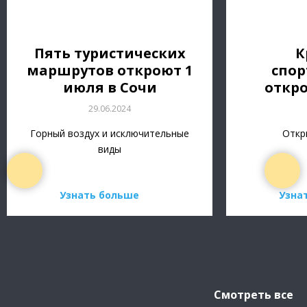
Пять туристических
К
маршрутов откроют 1
спор
июля в Сочи
откро
29.06.2024
Горный воздух и исключительные
Откр
виды
Узнать больше
Узна
Смотреть все