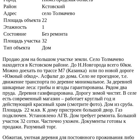
Район
Кстовский
Адрес
село Толмачево
Площадь объекта
22
Этажность
1
Состояние
Без ремонта
Площадь участка
32
Тип объекта
Дом
Продаю дом на большом участке земли. Село Толмачево
находится в Кстовском районе. До Н.Новгорода всего 60км.
Можно доехать по трассе М7 (Казанка) или по новой дороге
«Южный обход». Асфальт до дома. Село не проездное, т.е.
движение транспорта по деревне минимальное. За деревней
шикарные леса: грибы и ягоды гарантированы. Рядом два
пруда. Деревня газифицирована. Дорогу зимой чистят. В селе
есть современный магазин – работает круглый год и
действующий красивый храм (смотрите фото). Дом из сруба.
Площадь 22 м.кв. К дому пристроен большой двор. Газ
подключен. Установлено АГВ. Дом требует ремонта. Большой
участок 32 сотки. Частично ухожен. Документы готовы к
продажи. Разумный торг.
Обжитая, уютная деревня для постоянного проживания либо