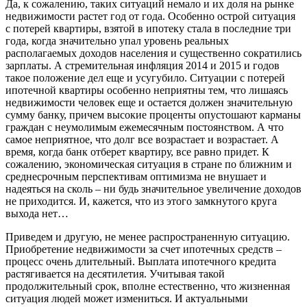
Да, к сожалению, таких ситуаций немало и их доля на рынке
недвижимости растет год от года. Особенно острой ситуация
с потерей квартиры, взятой в ипотеку стала в последние три
года, когда значительно упал уровень реальных
располагаемых доходов населения и существенно сократились
зарплаты. А стремительная инфляция 2014 и 2015 и годов
такое положение дел еще и усугубило. Ситуации с потерей
ипотечной квартиры особенно неприятны тем, что лишаясь
недвижимости человек еще и остается должен значительную
сумму банку, причем высокие проценты опустошают карманы
граждан с неумолимым ежемесячным постоянством. А что
самое неприятное, что долг все возрастает и возрастает. А
время, когда банк отберет квартиру, все равно придет. К
сожалению, экономическая ситуация в стране по ближним и
среднесрочным перспективам оптимизма не внушает и
надеяться на сколь – ни будь значительное увеличение доходов
не приходится. И, кажется, что из этого замкнутого круга
выхода нет…
Приведем и другую, не менее распространенную ситуацию.
Приобретение недвижимости за счет ипотечных средств –
процесс очень длительный. Выплата ипотечного кредита
растягивается на десятилетия. Учитывая такой
продолжительный срок, вполне естественно, что жизненная
ситуация людей может измениться. И актуальными