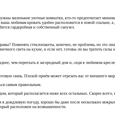
 нужны маленькие уютные комнатки, кто-то предпочитает мини
 ваша любимая кровать удобно расположится в новой спальне, а 
бится гардеробная и собственный санузел.
 рамы? Поменять стеклопакеты, конечно, не проблема, но это л
нечного света на кухне, и если нет, готовы ли вы тратить силы
нее, чем переехать в загородный дом и, сидя в любимом кресле,
сотовую связь. Плохой приём может отрезать вас от внешнего м
ться самым правильным.
ом, который располагается ниже всех остальных. Скорее всего, в
 в дождливую погоду, хорошо бы даже после нескольких мокрых 
оторый расположен на возвышенности.