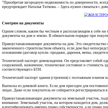
"Приобретая загородную недвижимость по доверенности, всегда
предупреждает Наталья Титкова. – Здесь нужно связаться с дове
Смотрим на документы
Одним словом, каким бы честным и располагающим к себе ни бы
документы на дом и землю. В обязательном порядке при поку
Правоустанавливающие документы на дом. Это свидетельство о
законченного строительством объекта, если дом был непосред
основаниям (договор купли- продажи, дарения, мены, свидетель
Технический паспорт домовладения. Он представляет собой еди
сооружений, назначение, техническое состояние и стоимость 
соответствующего БТИ.
Технический паспорт здания (строения) с поэтажным планом на
Выписка из домовой книги. Если дом пригоден для постоянно
лицах. Даже если покупатель не собирается регистрироваться 
Правоустанавливающие документы на земельный участок, подтв
внимание. Земельный участок, на котором находится дом, долж
идентифицировать именно право собственности, а не право пос