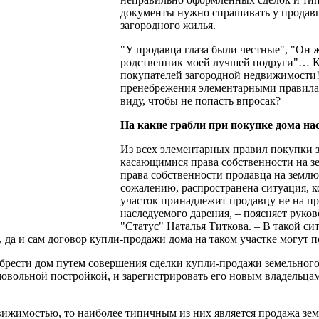
документы нужно спрашивать у продавц
загородного жилья.
"У продавца глаза были честные", "Он 
родственник моей лучшей подруги"… К
покупателей загородной недвижимости!
пренебрежения элементарными правилам
виду, чтобы не попасть впросак?
На какие грабли при покупке дома н
Из всех элементарных правил покупки з
касающимися права собственности на зе
права собственности продавца на землю
сожалению, распространена ситуация, ко
участок принадлежит продавцу не на пр
наследуемого дарения, – поясняет руко
"Статус" Наталья Титкова. – В такой си
 да и сам договор купли-продажи дома на таком участке могут п
брести дом путем совершения сделки купли-продажи земельного 
овольной постройкой, и зарегистрировать его новым владельцам 
движимостью, то наиболее типичным из них является продажа зе