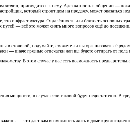
сам хозяин, приглядитесь к нему. Адекватность в общении — пок
застройщик, который строит дом на продажу, может оказаться не
ие, это инфраструктура. Отдалённость или близость основных т
х путей — всё это может снять много вопросов ещё до посещени
ы в столовой, подумайте, сможете ли вы организовать её рядом 
ален — иначе грязные отпечатки лап вы будете оттирать от пола п
 знакомству. В этом случае у вас есть возможность предварител
ения мощности, в случае если таковой будет недостаточно. В ср
кважины — это даст вам возможность жить в доме круглогодичн