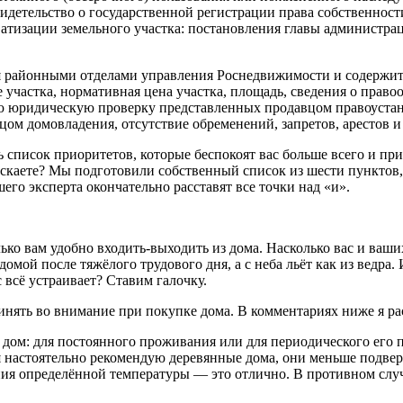
видетельство о государственной регистрации права собственност
ватизации земельного участка: постановления главы администрац
я районными отделами управления Роснедвижимости и содержит в
 участка, нормативная цена участка, площадь, сведения о право
ую юридическую проверку представленных продавцом правоустан
ом домовладения, отсутствие обременений, запретов, арестов и 
ть список приоритетов, которые беспокоят вас больше всего и 
ускаете? Мы подготовили собственный список из шести пунктов
го эксперта окончательно расставят все точки над «и».
ько вам удобно входить-выходить из дома. Насколько вас и ваши
домой после тяжёлого трудового дня, а с неба льёт как из ведра
с всё устраивает? Ставим галочку.
инять во внимание при покупке дома. В комментариях ниже я рас
 дом: для постоянного проживания или для периодического его
ния настоятельно рекомендую деревянные дома, они меньше под
ия определённой температуры — это отлично. В противном случа