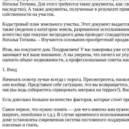
Наталья Титкова. Для этого требуются такие документы, как: с
наследство). А также документы, полученные в результате при
собственности на участок.
Кадастровый план земельного участка. Этот документ выдаетс
также сведения о категории земель, разрешенное использование
агентство при покупке загородного дома проводит стандартн
Наталья Титкова. – Изучаются основания приобретений продавц
Итак, вы покупаете дом. Поздравляем! У вас наверняка уже ес
занимают всё ваше внимание. А вы уверены, что ничего не уп
оценить объект недвижимости, а профессиональные советы наше
1. Вход
Начинать осмотр лучше всегда с порога. Присмотритесь, наскол
они вообще. Представьте себе ситуацию, что вы возвращаетесь 
чая (вы ведь собираетесь сервировать завтраки на террасе?). Ва
Есть довольно большое количество факторов, которые стоит пр
Самое первое, что нужно понять — для чего именно вам нужен
(кирпич, пеноблоки и т.д.). В случае временного использова
доме установлена современная система постоянного поддержан
плесенью и гнить.