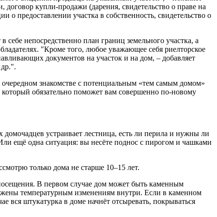
и, договор купли-продажи (дарения, свидетельство о праве на
ии о предоставлении участка в собственность, свидетельство о
 себе непосредственно план границ земельного участка, а
обладателях. "Кроме того, любое уважающее себя риелторское
авливающих документов на участок и на дом, – добавляет
др.".
при очередном знакомстве с потенциальным «тем самым домом»
, который обязательно поможет вам совершенно по-новому
х домочадцев устраивает лестница, есть ли перила и нужны ли
. Или ещё одна ситуация: вы несёте поднос с пирогом и чашками
смотрю только дома не старше 10–15 лет.
 посещения. В первом случае дом может быть каменным
вержены температурным изменениям внутри. Если в каменном
е вся штукатурка в доме начнёт отсыревать, покрываться