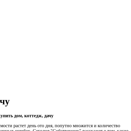
ачу
упить дом, коттедж, дачу
ости растет день ото дня, попутно множится и количество
ичных ошибок. Сегодня "Собственник" расскажет о том, какие