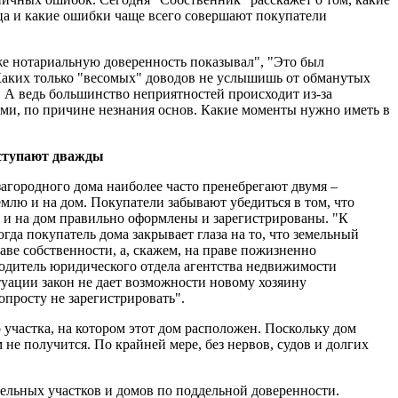
а и какие ошибки чаще всего совершают покупатели
же нотариальную доверенность показывал", "Это был
аких только "весомых" доводов не услышишь от обманутых
 А ведь большинство неприятностей происходит из-за
и, по причине незнания основ. Какие моменты нужно иметь в
аступают дважды
агородного дома наиболее часто пренебрегают двумя –
млю и на дом. Покупатели забывают убедиться в том, что
 и на дом правильно оформлены и зарегистрированы. "К
гда покупатель дома закрывает глаза на то, что земельный
аве собственности, а, скажем, на праве пожизненно
водитель юридического отдела агентства недвижимости
туации закон не дает возможности новому хозяину
опросту не зарегистрировать".
участка, на котором этот дом расположен. Поскольку дом
не получится. По крайней мере, без нервов, судов и долгих
мельных участков и домов по поддельной доверенности.