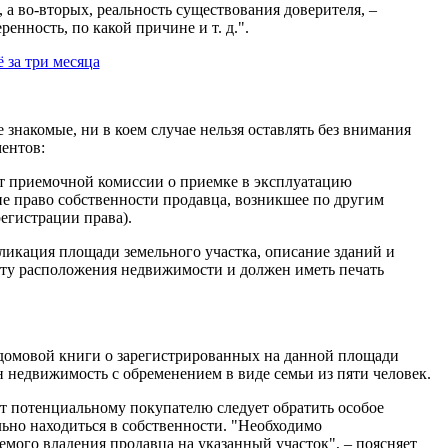
 а во-вторых, реальность существования доверителя, –
енность, по какой причине и т. д.".
знакомые, ни в коем случае нельзя оставлять без внимания
ентов:
кт приемочной комиссии о приемке в эксплуатацию
е право собственности продавца, возникшее по другим
регистрации права).
пликация площади земельного участка, описание зданий и
сту расположения недвижимости и должен иметь печать
 домовой книги о зарегистрированных на данной площади
н недвижимость с обременением в виде семьи из пяти человек.
т потенциальному покупателю следует обратить особое
льно находиться в собственности. "Необходимо
мого владения продавца на указанный участок", – поясняет