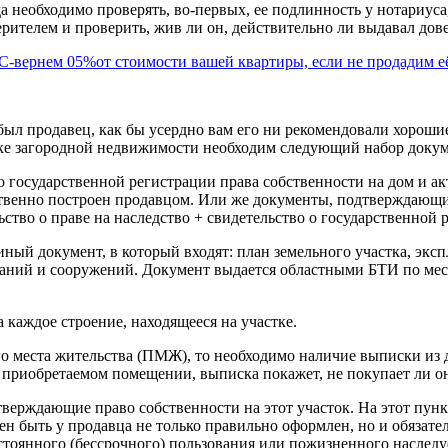
 необходимо проверять, во-первых, ее подлинность у нотариуса,
рителем и проверить, жив ли он, действительно ли выдавал довер
л продавец, как бы усердно вам его ни рекомендовали хорошие 
пке загородной недвижимости необходим следующий набор докум
 государственной регистрации права собственности на дом и а
ственно построен продавцом. Или же документы, подтверждающи
ство о праве на наследство + свидетельство о государственной 
ный документ, в который входят: план земельного участка, экс
зданий и сооружений. Документ выдается областными БТИ по ме
 каждое строение, находящееся на участке.
го места жительства (ПМЖ), то необходимо наличие выписки из
в приобретаемом помещении, выписка покажет, не покупает ли о
ерждающие право собственности на этот участок. На этот пунк
ен быть у продавца не только правильно оформлен, но и обязате
тоянного (бессрочного) пользования или пожизненного наследуе