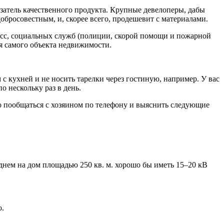
азатель качественного продукта. Крупные девелоперы, дабы
добросовестным, и, скорее всего, продешевит с материалами.
расс, социальных служб (полиции, скорой помощи и пожарной
я самого объекта недвижимости.
с кухней и не носить тарелки через гостиную, например. У вас
о нескольку раз в день.
ьно пообщаться с хозяином по телефону и выяснить следующие
еднем на дом площадью 250 кв. м. хорошо бы иметь 15–20 кВ
о.