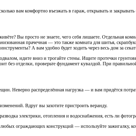
колько вам комфортно въезжать в гараж, открывать и закрывать 
ивёте? Вы просто не знаете, чего себя лишаете. Отдельная комна
анизованная прачечная — это также комната для шитья, скрапбу
инструменты? А вам удобно будет ходить через весь дом за сека
одвалом, идите вниз и трогайте стены. Ищите протечки грунтов
тоит без отделки, проверьте фундамент кувалдой. При правильной
щин. Неверно распределённая нагрузка — и вам придётся потрат
зменений. Вдруг вы захотите пристроить веранду.
азводка электрики, отопления и водоснабжения, есть ли фотогр
 любых ограждающих конструкций — используйте зажигалку, кот