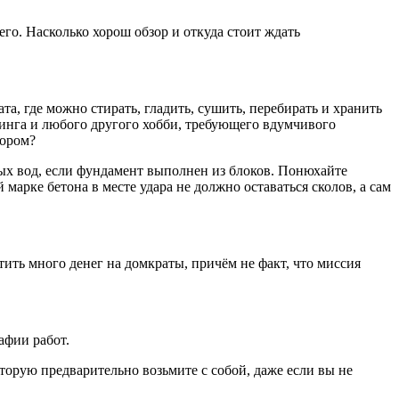
его. Насколько хорош обзор и откуда стоит ждать
та, где можно стирать, гладить, сушить, перебирать и хранить
кинга и любого другого хобби, требующего вдумчивого
тором?
ых вод, если фундамент выполнен из блоков. Понюхайте
 марке бетона в месте удара не должно оставаться сколов, а сам
ить много денег на домкраты, причём не факт, что миссия
афии работ.
орую предварительно возьмите с собой, даже если вы не