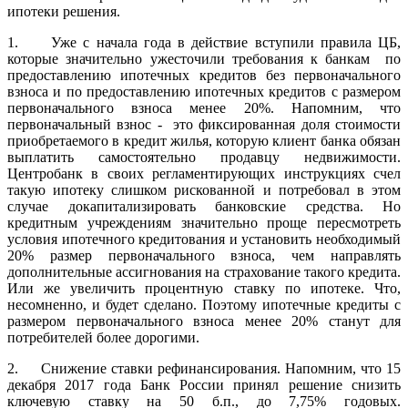
ипотеки решения.
1. Уже с начала года в действие вступили правила ЦБ,
которые значительно ужесточили требования к банкам по
предоставлению ипотечных кредитов без первоначального
взноса и по предоставлению ипотечных кредитов с размером
первоначального взноса менее 20%. Напомним, что
первоначальный взнос - это фиксированная доля стоимости
приобретаемого в кредит жилья, которую клиент банка обязан
выплатить самостоятельно продавцу недвижимости.
Центробанк в своих регламентирующих инструкциях счел
такую ипотеку слишком рискованной и потребовал в этом
случае докапитализировать банковские средства. Но
кредитным учреждениям значительно проще пересмотреть
условия ипотечного кредитования и установить необходимый
20% размер первоначального взноса, чем направлять
дополнительные ассигнования на страхование такого кредита.
Или же увеличить процентную ставку по ипотеке. Что,
несомненно, и будет сделано. Поэтому ипотечные кредиты с
размером первоначального взноса менее 20% станут для
потребителей более дорогими.
2. Снижение ставки рефинансирования. Напомним, что 15
декабря 2017 года Банк России принял решение снизить
ключевую ставку на 50 б.п., до 7,75% годовых.