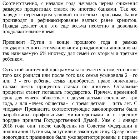
Соответственно, с началом года началась череда снижения
размеров процентных ставок по ипотеке банками. Так же,
наряду с пересмотром условий ипотечных программ, банки
производят и рефинансирование взятых ранее кредитов.
Правда делают они это еще весьма неохотно и довольно
продолжительное время.
Президент Путин в конце прошлого года в рамках
государственного стимулирования рождаемости анонсировал
так называемую 6% ипотеку для семей со вторым и третьим
ребенком.
Суть этой ипотечной программы заключается в том, что после
того как родился или после того как семья усыновила 2 - го
или 3 - его ребенка семья приобретает право оплачивать
только шесть процентов ставки по ипотеке. Остальные
проценты станет погашать государство. Причем, временной
срок для «ячеек общества» с двумя детьми составляет три
года, а для «ячеек общества» с тремя детьми – пять лет. С
«подачи» Президента соответствующие законопроекты были
разработаны профильными министерствами и в срочном
порядке приняты Государственной Думой. Уже с 1 января
2018 года они, после одобрения их Советом Федерации и
подписания Путиным, вступили в законную силу. Сразу после
новогодних праздников были уже зарегистрированы и первые