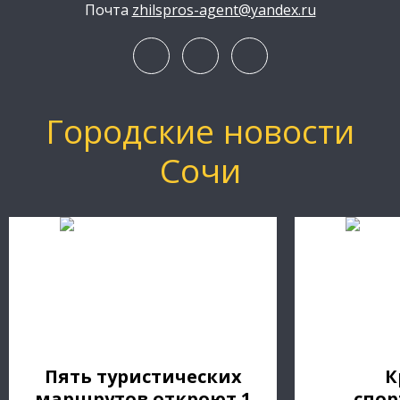
Почта
zhilspros-agent@yandex.ru
Городские новости
Сочи
Пять туристических
К
маршрутов откроют 1
спор