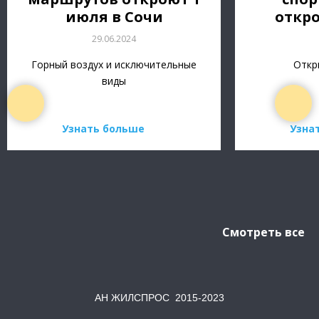
июля в Сочи
откро
29.06.2024
Горный воздух и исключительные
Откр
виды
Узнать больше
Узна
Смотреть все
АН ЖИЛСПРОС 2015-2023