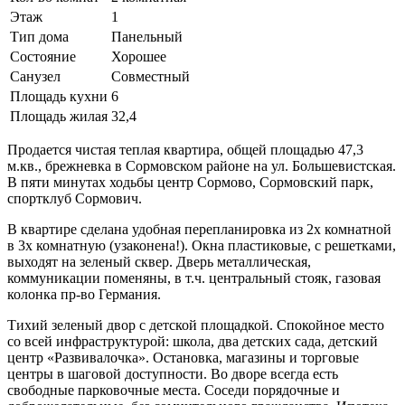
Этаж
1
Тип дома
Панельный
Состояние
Хорошее
Санузел
Совместный
Площадь кухни
6
Площадь жилая
32,4
Продается чистая теплая квартира, общей площадью 47,3
м.кв., брежневка в Сормовском районе на ул. Большевистская.
В пяти минутах ходьбы центр Сормово, Сормовский парк,
спортклуб Сормович.
В квартире сделана удобная перепланировка из 2х комнатной
в 3х комнатную (узаконена!). Окна пластиковые, с решетками,
выходят на зеленый сквер. Дверь металлическая,
коммуникации поменяны, в т.ч. центральный стояк, газовая
колонка пр-во Германия.
Тихий зеленый двор с детской площадкой. Спокойное место
со всей инфраструктурой: школа, два детских сада, детский
центр «Развивалочка». Остановка, магазины и торговые
центры в шаговой доступности. Во дворе всегда есть
свободные парковочные места. Соседи порядочные и