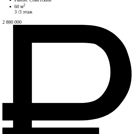
2
60 м
3 /3 этаж
2 880 000