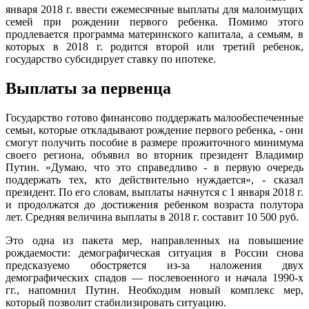
января 2018 г. ввести ежемесячные выплаты для малоимущих
семей при рождении первого ребенка. Помимо этого
продлевается программа материнского капитала, а семьям, в
которых в 2018 г. родится второй или третий ребенок,
государство субсидирует ставку по ипотеке.
Выплаты за первенца
Государство готово финансово поддержать малообеспеченные
семьи, которые откладывают рождение первого ребенка, - они
смогут получить пособие в размере прожиточного минимума
своего региона, объявил во вторник президент Владимир
Путин. »Думаю, что это справедливо - в первую очередь
поддержать тех, кто действительно нуждается», - сказал
президент. По его словам, выплаты начнутся с 1 января 2018 г.
и продолжатся до достижения ребенком возраста полутора
лет. Средняя величина выплаты в 2018 г. составит 10 500 руб.
Это одна из пакета мер, направленных на повышение
рождаемости: демографическая ситуация в России снова
предсказуемо обостряется из-за наложения двух
демографических спадов — послевоенного и начала 1990-х
гг., напомнил Путин. Необходим новый комплекс мер,
который позволит стабилизировать ситуацию.