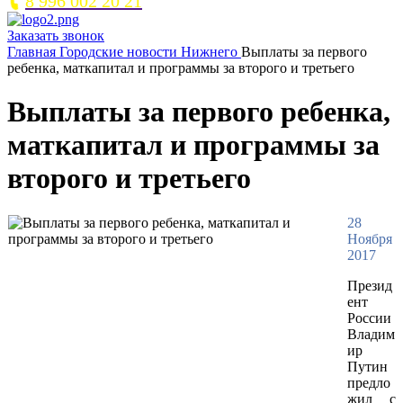
8 996 002 20 21
Заказать звонок
Главная
Городские новости Нижнего
Выплаты за первого
ребенка, маткапитал и программы за второго и третьего
Выплаты за первого ребенка,
маткапитал и программы за
второго и третьего
28
Ноября
2017
Презид
ент
России
Владим
ир
Путин
предло
жил с