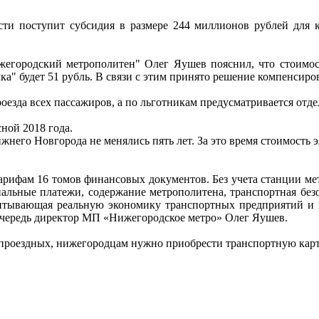
асти поступит субсидия в размере 244 миллионов рублей для
егородский метрополитен" Олег Яушев пояснил, что стоимость
елка" будет 51 рубль. В связи с этим принято решение компенсир
роезда всех пассажиров, а по льготникам предусматривается отд
ной 2018 года.
него Новгорода не менялись пять лет. За это время стоимость э
 тарифам 16 томов финансовых документов. Без учета станции ме
нальные платежи, содержание метрополитена, транспортная безо
читывающая реальную экономику транспортных предприятий и п
ю очередь директор МП «Нижегородское метро» Олег Яушев.
проездных, нижегородцам нужно приобрести транспортную карт