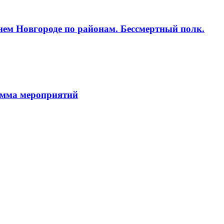
нем Новгороде по районам. Бессмертный полк.
амма мероприятий
АН ЖИЛСПРОС 2015-2023
рава защищены.
Предложения на сайте не являются публичной о